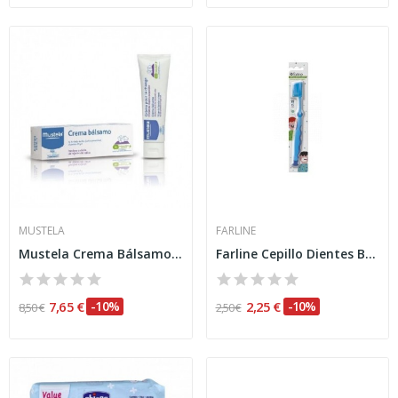
MUSTELA
FARLINE
Mustela Crema Bálsamo Rojeces Del Culito, 150ml
Farline Cepillo Dientes Bebe 1 Unidad
7,65 €
-10%
2,25 €
-10%
8,50 €
2,50 €