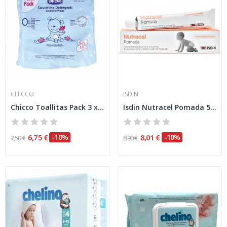
CHICCO
ISDIN
Chicco Toallitas Pack 3 x 72uds
Isdin Nutracel Pomada 50ml
6,75 €
-10%
8,01 €
-10%
7,50 €
8,90 €