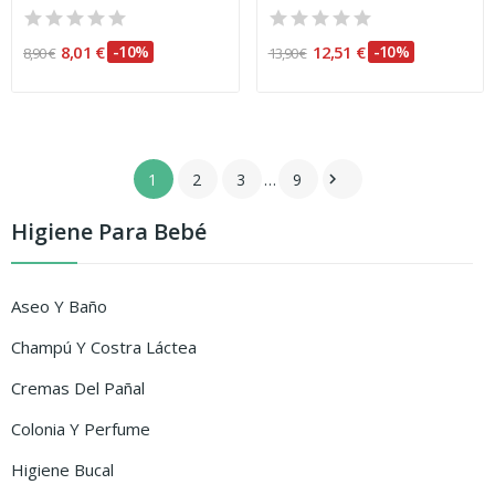
8,01 €
-10%
12,51 €
-10%
8,90 €
13,90 €
1
2
3
…
9

Higiene Para Bebé
Aseo Y Baño
Champú Y Costra Láctea
Cremas Del Pañal
Colonia Y Perfume
Higiene Bucal