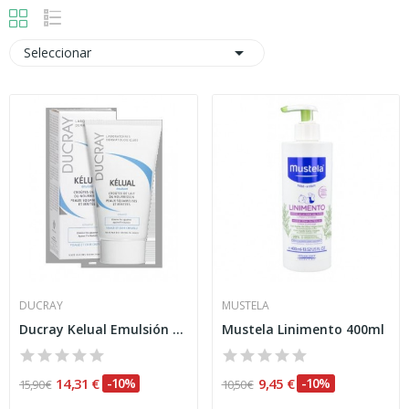

Seleccionar
DUCRAY
MUSTELA
Ducray Kelual Emulsión 50 Ml
Mustela Linimento 400ml
14,31 €
-10%
9,45 €
-10%
15,90 €
10,50 €