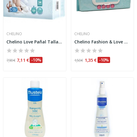
CHELINO
CHELINO
Chelino Love Pañal Talla 4 9-15 Kg 34uds
Chelino Fashion & Love Toallitas Infantiles 60uds
7,11 €
-10%
1,35 €
-10%
7,90 €
1,50 €