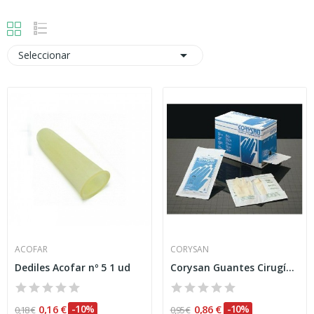

Seleccionar
ACOFAR
CORYSAN
Dediles Acofar nº 5 1 ud
Corysan Guantes Cirugía Estéril T-8 2uds
0,16 €
-10%
0,86 €
-10%
0,18 €
0,95 €