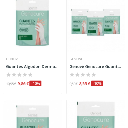
GENOVE
GENOVE
Guantes Algodon Dermatolog Genove Largos
Genové Genocure Guantes Dermatológicos Algodón...
9,86 €
-10%
8,55 €
-10%
10,95 €
9,50 €