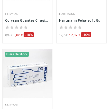
CORYSAN
HARTMANN
Corysan Guantes Cirugía Estéril T-6,5 2uds
Hartmann Peha-soft Guantes Desechables Nitrile...
0,86 €
-10%
17,87 €
-10%
0,95 €
19,85 €
Fuera De Stock
CORYSAN