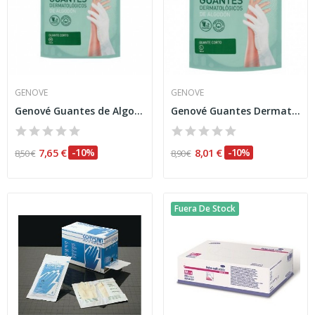
GENOVE
GENOVE
Genové Guantes de Algodón Dermatológicos T-p
Genové Guantes Dermatológicos T-g
7,65 €
-10%
8,01 €
-10%
8,50 €
8,90 €
Fuera De Stock