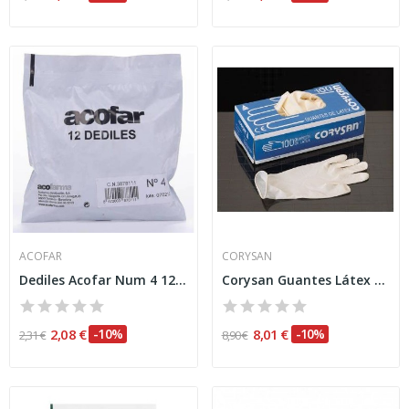
ACOFAR
CORYSAN
Dediles Acofar Num 4 12 U
Corysan Guantes Látex Talla Pequeña 100uds
2,08 €
-10%
8,01 €
-10%
2,31 €
8,90 €