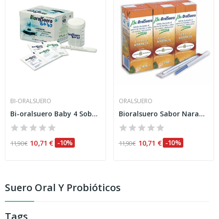
BI-ORALSUERO
ORALSUERO
Bi-oralsuero Baby 4 Sobres
Bioralsuero Sabor Naranja 3udsx200ml
10,71 €
-10%
10,71 €
-10%
11,90 €
11,90 €
Suero Oral Y Probióticos
Tags