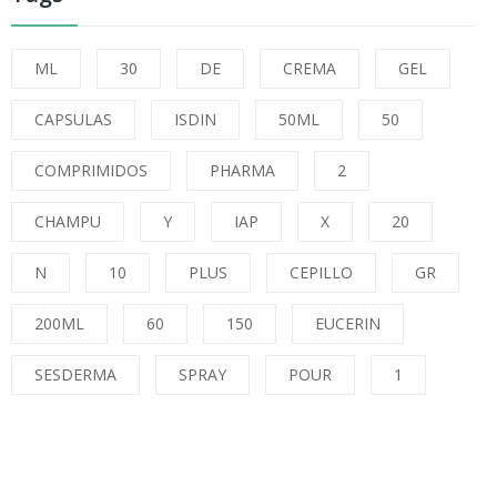
ML
30
DE
CREMA
GEL
CAPSULAS
ISDIN
50ML
50
COMPRIMIDOS
PHARMA
2
CHAMPU
Y
IAP
X
20
N
10
PLUS
CEPILLO
GR
200ML
60
150
EUCERIN
SESDERMA
SPRAY
POUR
1