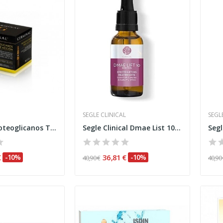
SEGLE CLINICAL
SEGL
Germinal Proteoglicanos Triple Acción 30 Ampollas
Segle Clinical Dmae List 10 Sérum 30ml
€
-10%
36,81 €
-10%
40,90 €
40,90