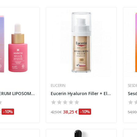
EUCERIN
SESD
RETIAGE 5 SERUM LIPOSOMADO 30 ML SESDERMA
Eucerin Hyaluron Filler + Elasticity Sérum 3D 30ml
€
-10%
38,25 €
-10%
42,50 €
54,90