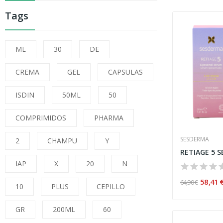
Tags
ML
30
DE
CREMA
GEL
CAPSULAS
ISDIN
50ML
50
COMPRIMIDOS
PHARMA
SESDERMA
2
CHAMPU
Y
IAP
X
20
N
58,41 
64,90 €
10
PLUS
CEPILLO
GR
200ML
60