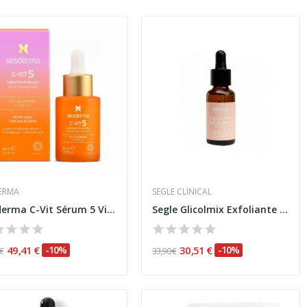
ERMA
SEGLE CLINICAL
Sesderma C-Vit Sérum 5 Vitaminas 30ml
Segle Glicolmix Exfoliante Serum 30 ml
49,41 €
-10%
30,51 €
-10%
 €
33,90 €