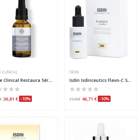
E CLINICAL
ISDIN
Segle Clinical Restaura Sérum 30ml
Isdin Isdinceutics Flavo-C Sérum 30 ml
36,81 €
-10%
46,71 €
-10%
 €
51,90 €