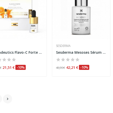
SESDERMA
Isdindeutics Flavo-C Forte 5,3ml
Sesderma Mesoses Sérum Antienvejecimiento...
21,51 €
-10%
42,21 €
-10%
 €
46,90 €
