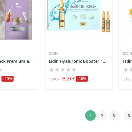
ISDIN
ISDIN
Sesderma Pack Premium antiedad Serum 5C Vit,...
Isdin Hyaluronic Booster 10 Ampollas
€
-10%
15,21 €
-10%
16,90 €
23,90
1
2
3
…
5