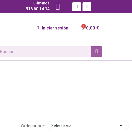
Llámanos
916 60 14 14
0,00 €
Iniciar sesión

Seleccionar
Ordenar por: